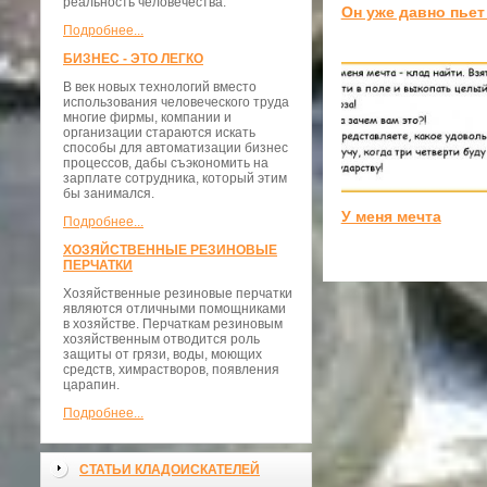
реальность человечества.
Он уже давно пьет
Подробнее...
БИЗНЕС - ЭТО ЛЕГКО
В век новых технологий вместо
использования человеческого труда
многие фирмы, компании и
организации стараются искать
способы для автоматизации бизнес
процессов, дабы съэкономить на
зарплате сотрудника, который этим
бы занимался.
У меня мечта
Подробнее...
ХОЗЯЙСТВЕННЫЕ РЕЗИНОВЫЕ
ПЕРЧАТКИ
Хозяйственные резиновые перчатки
являются отличными помощниками
в хозяйстве. Перчаткам резиновым
хозяйственным отводится роль
защиты от грязи, воды, моющих
средств, химрастворов, появления
царапин.
Подробнее...
СТАТЬИ КЛАДОИСКАТЕЛЕЙ