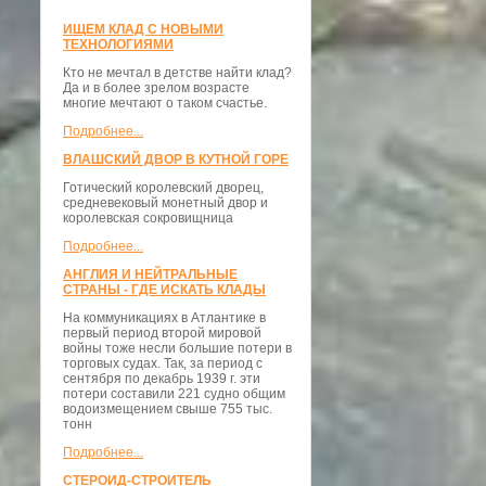
ИЩЕМ КЛАД С НОВЫМИ
ТЕХНОЛОГИЯМИ
Кто не мечтал в детстве найти клад?
Да и в более зрелом возрасте
многие мечтают о таком счастье.
Подробнее...
ВЛАШСКИЙ ДВОР В КУТНОЙ ГОРЕ
Готический королевский дворец,
средневековый монетный двор и
королевская сокровищница
Подробнее...
АНГЛИЯ И НЕЙТРАЛЬНЫЕ
СТРАНЫ - ГДЕ ИСКАТЬ КЛАДЫ
На коммуникациях в Атлантике в
первый период второй мировой
войны тоже несли большие потери в
торговых судах. Так, за период с
сентября по декабрь 1939 г. эти
потери составили 221 судно общим
водоизмещением свыше 755 тыс.
тонн
Подробнее...
СТЕРОИД-СТРОИТЕЛЬ