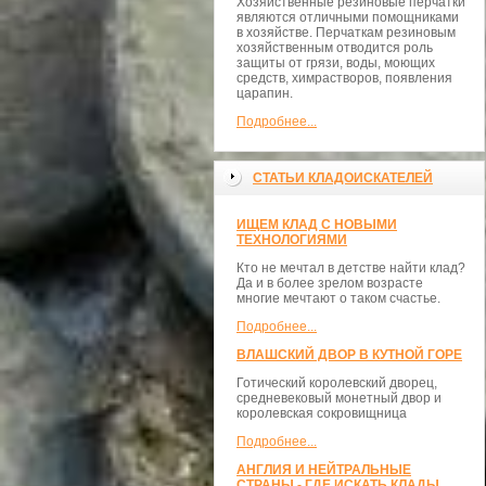
Хозяйственные резиновые перчатки
являются отличными помощниками
в хозяйстве. Перчаткам резиновым
хозяйственным отводится роль
защиты от грязи, воды, моющих
средств, химрастворов, появления
царапин.
Подробнее...
СТАТЬИ КЛАДОИСКАТЕЛЕЙ
ИЩЕМ КЛАД С НОВЫМИ
ТЕХНОЛОГИЯМИ
Кто не мечтал в детстве найти клад?
Да и в более зрелом возрасте
многие мечтают о таком счастье.
Подробнее...
ВЛАШСКИЙ ДВОР В КУТНОЙ ГОРЕ
Готический королевский дворец,
средневековый монетный двор и
королевская сокровищница
Подробнее...
АНГЛИЯ И НЕЙТРАЛЬНЫЕ
СТРАНЫ - ГДЕ ИСКАТЬ КЛАДЫ