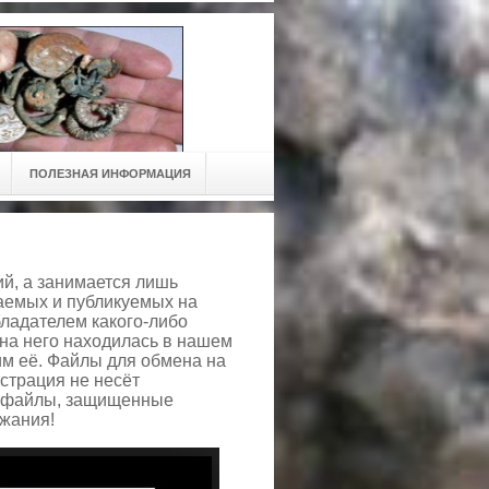
ПОЛЕЗНАЯ ИНФОРМАЦИЯ
й, а занимается лишь
аемых и публикуемых на
ладателем какого-либо
 на него находилась в нашем
им её. Файлы для обмена на
страция не несёт
ть файлы, защищенные
ржания!