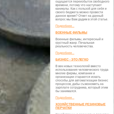
ощущается переизбыток свободного
времени, потому что наступают
каникулы. Как с пользой для себя и
своего бюджета можно провести
данное время? Ответ на данный
вопрос мы Вам дадим в этой статье.
Подробнее...
ВОЕННЫЕ ФИЛЬМЫ
Военные фильмы, интересный и
грустный жанр. Печальная
реальность человечества.
Подробнее...
БИЗНЕС - ЭТО ЛЕГКО
В век новых технологий вместо
использования человеческого труда
многие фирмы, компании и
организации стараются искать
способы для автоматизации бизнес
процессов, дабы съэкономить на
зарплате сотрудника, который этим
бы занимался.
Подробнее...
ХОЗЯЙСТВЕННЫЕ РЕЗИНОВЫЕ
ПЕРЧАТКИ