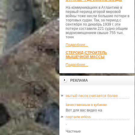
На коммуникациях в Атлантике в
первый период второй мировой
войны тоже несли большие потери в
торговых судах. Так, за период с
сентября по декабрь 1939 г. эти
потери составили 221 судно общим
водоизмещением свыше 755 тыс.
тонн
Подробнее...
СТЕРОИД-СТРОИТЕЛЬ
МЫШЕЧНОЙ МАССЫ
Подробнее...
РЕКЛАМА
мытый песок считается более
.
качественным в кубинке
Вот для вас видео на
портале erkiss
.
Частные