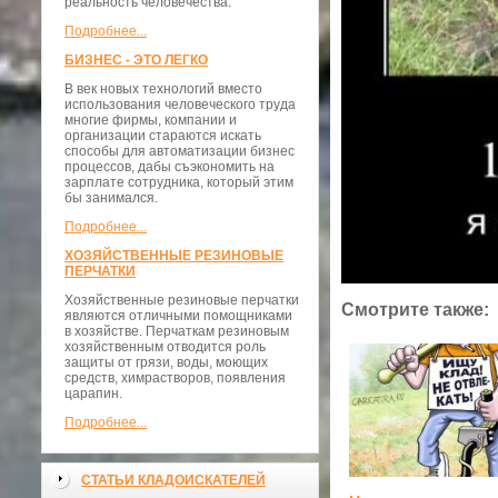
реальность человечества.
Подробнее...
БИЗНЕС - ЭТО ЛЕГКО
В век новых технологий вместо
использования человеческого труда
многие фирмы, компании и
организации стараются искать
способы для автоматизации бизнес
процессов, дабы съэкономить на
зарплате сотрудника, который этим
бы занимался.
Подробнее...
ХОЗЯЙСТВЕННЫЕ РЕЗИНОВЫЕ
ПЕРЧАТКИ
Хозяйственные резиновые перчатки
Смотрите также:
являются отличными помощниками
в хозяйстве. Перчаткам резиновым
хозяйственным отводится роль
защиты от грязи, воды, моющих
средств, химрастворов, появления
царапин.
Подробнее...
СТАТЬИ КЛАДОИСКАТЕЛЕЙ