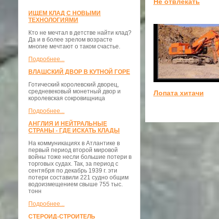
Не отвлекать
ИЩЕМ КЛАД С НОВЫМИ
ТЕХНОЛОГИЯМИ
Кто не мечтал в детстве найти клад?
Да и в более зрелом возрасте
многие мечтают о таком счастье.
Подробнее...
ВЛАШСКИЙ ДВОР В КУТНОЙ ГОРЕ
Готический королевский дворец,
средневековый монетный двор и
Лопата хитачи
королевская сокровищница
Подробнее...
АНГЛИЯ И НЕЙТРАЛЬНЫЕ
СТРАНЫ - ГДЕ ИСКАТЬ КЛАДЫ
На коммуникациях в Атлантике в
первый период второй мировой
войны тоже несли большие потери в
торговых судах. Так, за период с
сентября по декабрь 1939 г. эти
потери составили 221 судно общим
водоизмещением свыше 755 тыс.
тонн
Подробнее...
СТЕРОИД-СТРОИТЕЛЬ