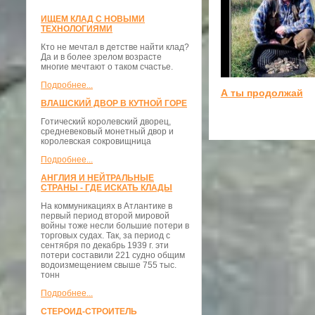
ИЩЕМ КЛАД С НОВЫМИ
ТЕХНОЛОГИЯМИ
Кто не мечтал в детстве найти клад?
Да и в более зрелом возрасте
многие мечтают о таком счастье.
Подробнее...
А ты продолжай
ВЛАШСКИЙ ДВОР В КУТНОЙ ГОРЕ
Готический королевский дворец,
средневековый монетный двор и
королевская сокровищница
Подробнее...
АНГЛИЯ И НЕЙТРАЛЬНЫЕ
СТРАНЫ - ГДЕ ИСКАТЬ КЛАДЫ
На коммуникациях в Атлантике в
первый период второй мировой
войны тоже несли большие потери в
торговых судах. Так, за период с
сентября по декабрь 1939 г. эти
потери составили 221 судно общим
водоизмещением свыше 755 тыс.
тонн
Подробнее...
СТЕРОИД-СТРОИТЕЛЬ