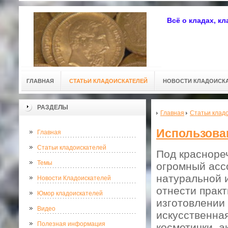
Всё о кладах, к
ГЛАВНАЯ
СТАТЬИ КЛАДОИСКАТЕЛЕЙ
НОВОСТИ КЛАДОИСК
РАЗДЕЛЫ
Главная
Статьи клад
Использова
Главная
Статьи кладоискателей
Под красноре
Темы
огромный асс
натуральной 
Новости Кладоискателей
отнести прак
Юмор кладоискателей
изготовлении
Видео
искусственная
Полезная информация
косметички, а