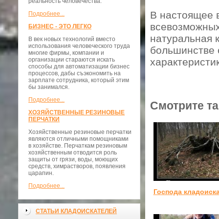
реальность человечества.
В настоящее 
Подробнее...
всевозможных 
БИЗНЕС - ЭТО ЛЕГКО
натуральная к
В век новых технологий вместо
использования человеческого труда
большинстве 
многие фирмы, компании и
организации стараются искать
характеристик
способы для автоматизации бизнес
процессов, дабы съэкономить на
зарплате сотрудника, который этим
бы занимался.
Подробнее...
Смотрите та
ХОЗЯЙСТВЕННЫЕ РЕЗИНОВЫЕ
ПЕРЧАТКИ
Хозяйственные резиновые перчатки
являются отличными помощниками
в хозяйстве. Перчаткам резиновым
хозяйственным отводится роль
защиты от грязи, воды, моющих
средств, химрастворов, появления
царапин.
Подробнее...
Господа кладоиск
СТАТЬИ КЛАДОИСКАТЕЛЕЙ