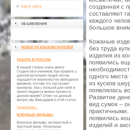
созданная с п
Карта сайта
составляют га
каждого чело
ОБЪЯВЛЕНИЯ
большое вним
Кожаные изде
без труда куп
НОВОСТИ КЛАДОИСКАТЕЛЕЙ
изделия из ко
РАБОТА В РОССИИ
появились еще
В нашей стране очень много
необходимост
студентов и учеников. Как правило у
одного места 
данной категории людей летом
ощущается переизбыток свободного
из кусков шку
времени, потому что наступают
каникулы. Как с пользой для себя и
появлялась во
своего бюджета можно провести
данное время? Ответ на данный
Развитие ден
вопрос мы Вам дадим в этой статье.
вид сумок – о
Подробнее...
практичными. 
ВОЕННЫЕ ФИЛЬМЫ
появились ко
Военные фильмы, интересный и
изделий и акс
грустный жанр. Печальная