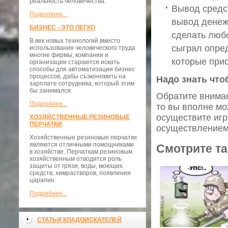
реальность человечества.
Вывод средст
Подробнее...
вывод денежн
БИЗНЕС - ЭТО ЛЕГКО
сделать любо
В век новых технологий вместо
сыграл опре
использования человеческого труда
многие фирмы, компании и
которые прис
организации стараются искать
способы для автоматизации бизнес
процессов, дабы съэкономить на
Надо знать что
зарплате сотрудника, который этим
бы занимался.
Обратите вниман
Подробнее...
то вы вполне мо
осуществите игр
ХОЗЯЙСТВЕННЫЕ РЕЗИНОВЫЕ
ПЕРЧАТКИ
осуществлением 
Хозяйственные резиновые перчатки
являются отличными помощниками
Смотрите та
в хозяйстве. Перчаткам резиновым
хозяйственным отводится роль
защиты от грязи, воды, моющих
средств, химрастворов, появления
царапин.
Подробнее...
СТАТЬИ КЛАДОИСКАТЕЛЕЙ