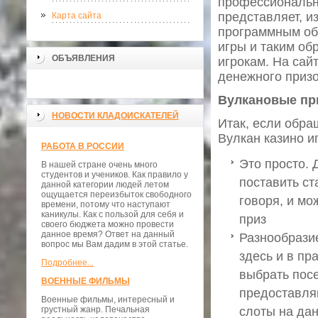
профессиональн
представляет, и
Карта сайта
программным обе
игры и таким об
ОБЪЯВЛЕНИЯ
игрокам. На сай
денежного приз
Вулкановые при
НОВОСТИ КЛАДОИСКАТЕЛЕЙ
Итак, если обра
Вулкан казино и
РАБОТА В РОССИИ
Это просто. 
В нашей стране очень много
студентов и учеников. Как правило у
поставить ст
данной категории людей летом
ощущается переизбыток свободного
говоря, и мо
времени, потому что наступают
каникулы. Как с пользой для себя и
приз
своего бюджета можно провести
данное время? Ответ на данный
Разнообразие
вопрос мы Вам дадим в этой статье.
здесь и в пр
Подробнее...
выбрать посе
ВОЕННЫЕ ФИЛЬМЫ
предоставля
Военные фильмы, интересный и
грустный жанр. Печальная
слоты на да