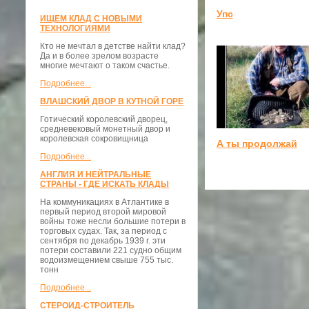
Упс
ИЩЕМ КЛАД С НОВЫМИ
ТЕХНОЛОГИЯМИ
Кто не мечтал в детстве найти клад?
Да и в более зрелом возрасте
многие мечтают о таком счастье.
Подробнее...
ВЛАШСКИЙ ДВОР В КУТНОЙ ГОРЕ
Готический королевский дворец,
средневековый монетный двор и
королевская сокровищница
А ты продолжай
Подробнее...
АНГЛИЯ И НЕЙТРАЛЬНЫЕ
СТРАНЫ - ГДЕ ИСКАТЬ КЛАДЫ
На коммуникациях в Атлантике в
первый период второй мировой
войны тоже несли большие потери в
торговых судах. Так, за период с
сентября по декабрь 1939 г. эти
потери составили 221 судно общим
водоизмещением свыше 755 тыс.
тонн
Подробнее...
СТЕРОИД-СТРОИТЕЛЬ