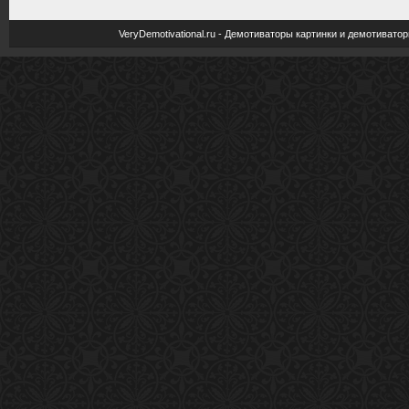
VeryDemotivational.ru - Демотиваторы картинки и демотива