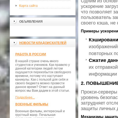
Одним из основн
ускорение загру
Карта сайта
что позволяет з
пользователь за
ОБЪЯВЛЕНИЯ
своего кэша, не
Примеры ускорени
Кэшировани
НОВОСТИ КЛАДОИСКАТЕЛЕЙ
изображений 
повторных п
РАБОТА В РОССИИ
Сжатие дан
В нашей стране очень много
студентов и учеников. Как правило у
их отправко
данной категории людей летом
ощущается переизбыток свободного
информации и
времени, потому что наступают
каникулы. Как с пользой для себя и
2. ПОВЫШЕНИ
своего бюджета можно провести
данное время? Ответ на данный
вопрос мы Вам дадим в этой статье.
Прокси-серверы
уровень безопас
Подробнее...
затрудняет отсл
ВОЕННЫЕ ФИЛЬМЫ
защиты личных 
Военные фильмы, интересный и
грустный жанр. Печальная
Механизмы защит