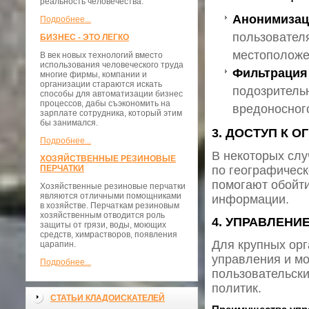
реальность человечества.
Анонимизац
Подробнее...
пользователя
БИЗНЕС - ЭТО ЛЕГКО
местоположе
В век новых технологий вместо
использования человеческого труда
Фильтрация
многие фирмы, компании и
организации стараются искать
подозритель
способы для автоматизации бизнес
процессов, дабы съэкономить на
вредоносног
зарплате сотрудника, который этим
бы занимался.
3. ДОСТУП К 
Подробнее...
В некоторых слу
ХОЗЯЙСТВЕННЫЕ РЕЗИНОВЫЕ
ПЕРЧАТКИ
по географическ
помогают обойти
Хозяйственные резиновые перчатки
являются отличными помощниками
информации.
в хозяйстве. Перчаткам резиновым
хозяйственным отводится роль
4. УПРАВЛЕНИ
защиты от грязи, воды, моющих
средств, химрастворов, появления
Для крупных ор
царапин.
управления и мо
Подробнее...
пользовательски
политик.
СТАТЬИ КЛАДОИСКАТЕЛЕЙ