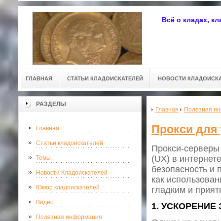
Всё о кладах, к
ГЛАВНАЯ
СТАТЬИ КЛАДОИСКАТЕЛЕЙ
НОВОСТИ КЛАДОИСК
РАЗДЕЛЫ
Главная
Полезная и
Прокси для
Главная
Статьи кладоискателей
Прокси-серверы
(UX) в интернете
Темы
безопасность и 
Новости Кладоискателей
как использован
Юмор кладоискателей
гладким и прият
Видео
1. УСКОРЕНИЕ
Полезная информация