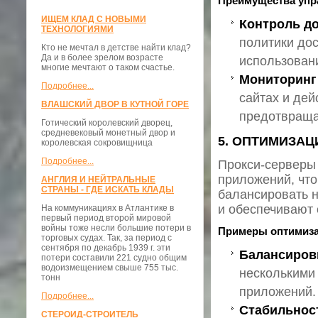
Преимущества упр
ИЩЕМ КЛАД С НОВЫМИ
Контроль д
ТЕХНОЛОГИЯМИ
политики дос
Кто не мечтал в детстве найти клад?
Да и в более зрелом возрасте
использовани
многие мечтают о таком счастье.
Мониторинг
Подробнее...
сайтах и дей
ВЛАШСКИЙ ДВОР В КУТНОЙ ГОРЕ
предотвраща
Готический королевский дворец,
средневековый монетный двор и
5. ОПТИМИЗА
королевская сокровищница
Подробнее...
Прокси-серверы 
приложений, что
АНГЛИЯ И НЕЙТРАЛЬНЫЕ
СТРАНЫ - ГДЕ ИСКАТЬ КЛАДЫ
балансировать н
и обеспечивают 
На коммуникациях в Атлантике в
первый период второй мировой
войны тоже несли большие потери в
Примеры оптимиза
торговых судах. Так, за период с
сентября по декабрь 1939 г. эти
Балансиров
потери составили 221 судно общим
водоизмещением свыше 755 тыс.
несколькими
тонн
приложений.
Подробнее...
Стабильнос
СТЕРОИД-СТРОИТЕЛЬ