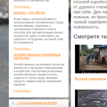
реальность человечества.
плоской коробоч
от дурного глаз
Подробнее...
при себе. Две п
БИЗНЕС - ЭТО ЛЕГКО
ножные, из брон
В век новых технологий вместо
тонкой серебря
использования человеческого труда
многие фирмы, компании и
поверхность.
организации стараются искать
способы для автоматизации бизнес
Смотрите та
процессов, дабы съэкономить на
зарплате сотрудника, который этим
бы занимался.
Подробнее...
ХОЗЯЙСТВЕННЫЕ РЕЗИНОВЫЕ
ПЕРЧАТКИ
Хозяйственные резиновые перчатки
являются отличными помощниками
в хозяйстве. Перчаткам резиновым
хозяйственным отводится роль
защиты от грязи, воды, моющих
Остров сокровищ
средств, химрастворов, появления
царапин.
Подробнее...
СТАТЬИ КЛАДОИСКАТЕЛЕЙ