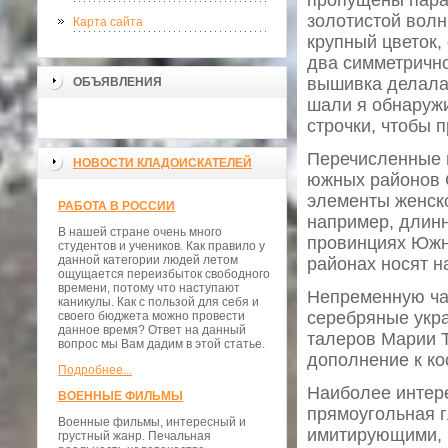
пропущены пара
золотистой волн
Карта сайта
крупный цветок,
два симметричн
вышивка делалас
ОБЪЯВЛЕНИЯ
шали я обнаружи
строчки, чтобы 
Перечисленные 
НОВОСТИ КЛАДОИСКАТЕЛЕЙ
южных районов 
элементы женско
РАБОТА В РОССИИ
например, длинн
В нашей стране очень много
провинциях Южн
студентов и учеников. Как правило у
данной категории людей летом
районах носят на
ощущается переизбыток свободного
времени, потому что наступают
Непременную ча
каникулы. Как с пользой для себя и
серебряные укр
своего бюджета можно провести
данное время? Ответ на данный
талеров Марии Т
вопрос мы Вам дадим в этой статье.
дополнение к ко
Подробнее...
Наиболее интер
ВОЕННЫЕ ФИЛЬМЫ
прямоугольная г
Военные фильмы, интересный и
имитирующими, п
грустный жанр. Печальная