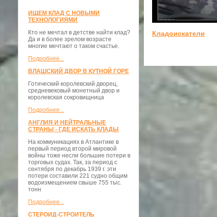
ИЩЕМ КЛАД С НОВЫМИ
ТЕХНОЛОГИЯМИ
Кто не мечтал в детстве найти клад?
Кладоискатели
Да и в более зрелом возрасте
многие мечтают о таком счастье.
Подробнее...
ВЛАШСКИЙ ДВОР В КУТНОЙ ГОРЕ
Готический королевский дворец,
средневековый монетный двор и
королевская сокровищница
Подробнее...
АНГЛИЯ И НЕЙТРАЛЬНЫЕ
СТРАНЫ - ГДЕ ИСКАТЬ КЛАДЫ
На коммуникациях в Атлантике в
первый период второй мировой
войны тоже несли большие потери в
торговых судах. Так, за период с
сентября по декабрь 1939 г. эти
потери составили 221 судно общим
водоизмещением свыше 755 тыс.
тонн
Подробнее...
СТЕРОИД-СТРОИТЕЛЬ