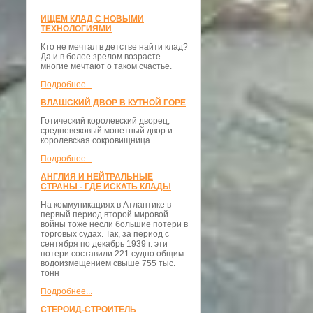
ИЩЕМ КЛАД С НОВЫМИ
ТЕХНОЛОГИЯМИ
Кто не мечтал в детстве найти клад?
Да и в более зрелом возрасте
многие мечтают о таком счастье.
Подробнее...
ВЛАШСКИЙ ДВОР В КУТНОЙ ГОРЕ
Готический королевский дворец,
средневековый монетный двор и
королевская сокровищница
Подробнее...
АНГЛИЯ И НЕЙТРАЛЬНЫЕ
СТРАНЫ - ГДЕ ИСКАТЬ КЛАДЫ
На коммуникациях в Атлантике в
первый период второй мировой
войны тоже несли большие потери в
торговых судах. Так, за период с
сентября по декабрь 1939 г. эти
потери составили 221 судно общим
водоизмещением свыше 755 тыс.
тонн
Подробнее...
СТЕРОИД-СТРОИТЕЛЬ