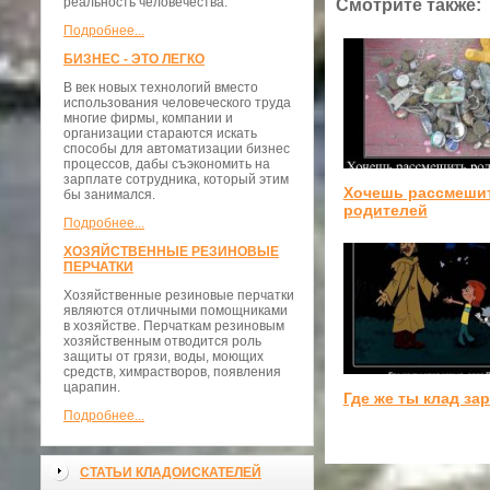
реальность человечества.
Смотрите также:
Подробнее...
БИЗНЕС - ЭТО ЛЕГКО
В век новых технологий вместо
использования человеческого труда
многие фирмы, компании и
организации стараются искать
способы для автоматизации бизнес
процессов, дабы съэкономить на
зарплате сотрудника, который этим
Хочешь рассмеши
бы занимался.
родителей
Подробнее...
ХОЗЯЙСТВЕННЫЕ РЕЗИНОВЫЕ
ПЕРЧАТКИ
Хозяйственные резиновые перчатки
являются отличными помощниками
в хозяйстве. Перчаткам резиновым
хозяйственным отводится роль
защиты от грязи, воды, моющих
средств, химрастворов, появления
царапин.
Где же ты клад за
Подробнее...
СТАТЬИ КЛАДОИСКАТЕЛЕЙ