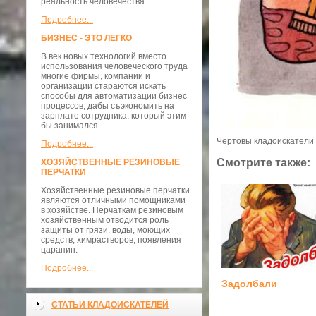
реальность человечества.
Подробнее...
БИЗНЕС - ЭТО ЛЕГКО
В век новых технологий вместо
использования человеческого труда
многие фирмы, компании и
организации стараются искать
способы для автоматизации бизнес
процессов, дабы съэкономить на
зарплате сотрудника, который этим
бы занимался.
Чертовы кладоискатели
Подробнее...
Смотрите также:
ХОЗЯЙСТВЕННЫЕ РЕЗИНОВЫЕ
ПЕРЧАТКИ
Хозяйственные резиновые перчатки
являются отличными помощниками
в хозяйстве. Перчаткам резиновым
хозяйственным отводится роль
защиты от грязи, воды, моющих
средств, химрастворов, появления
царапин.
Подробнее...
Задолбали
СТАТЬИ КЛАДОИСКАТЕЛЕЙ