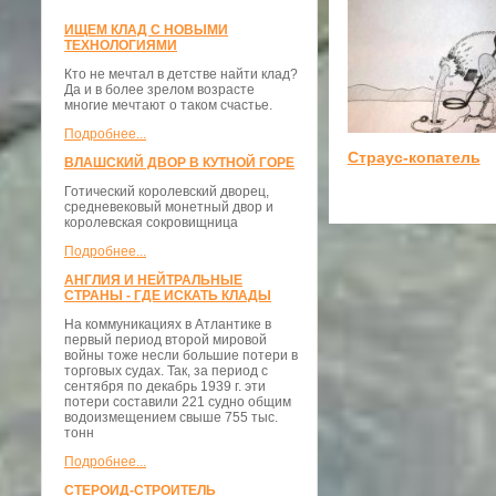
ИЩЕМ КЛАД С НОВЫМИ
ТЕХНОЛОГИЯМИ
Кто не мечтал в детстве найти клад?
Да и в более зрелом возрасте
многие мечтают о таком счастье.
Подробнее...
Страус-копатель
ВЛАШСКИЙ ДВОР В КУТНОЙ ГОРЕ
Готический королевский дворец,
средневековый монетный двор и
королевская сокровищница
Подробнее...
АНГЛИЯ И НЕЙТРАЛЬНЫЕ
СТРАНЫ - ГДЕ ИСКАТЬ КЛАДЫ
На коммуникациях в Атлантике в
первый период второй мировой
войны тоже несли большие потери в
торговых судах. Так, за период с
сентября по декабрь 1939 г. эти
потери составили 221 судно общим
водоизмещением свыше 755 тыс.
тонн
Подробнее...
СТЕРОИД-СТРОИТЕЛЬ