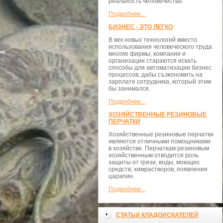
реальность человечества.
Подробнее...
БИЗНЕС - ЭТО ЛЕГКО
В век новых технологий вместо
использования человеческого труда
многие фирмы, компании и
организации стараются искать
способы для автоматизации бизнес
процессов, дабы съэкономить на
зарплате сотрудника, который этим
бы занимался.
Подробнее...
ХОЗЯЙСТВЕННЫЕ РЕЗИНОВЫЕ
ПЕРЧАТКИ
Хозяйственные резиновые перчатки
являются отличными помощниками
в хозяйстве. Перчаткам резиновым
хозяйственным отводится роль
защиты от грязи, воды, моющих
средств, химрастворов, появления
царапин.
Подробнее...
СТАТЬИ КЛАДОИСКАТЕЛЕЙ