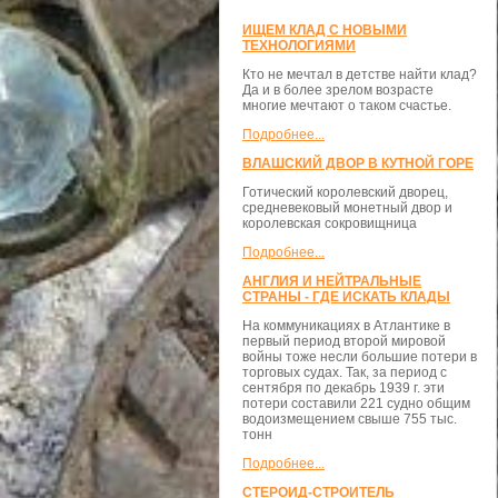
ИЩЕМ КЛАД С НОВЫМИ
ТЕХНОЛОГИЯМИ
Кто не мечтал в детстве найти клад?
Да и в более зрелом возрасте
многие мечтают о таком счастье.
Подробнее...
ВЛАШСКИЙ ДВОР В КУТНОЙ ГОРЕ
Готический королевский дворец,
средневековый монетный двор и
королевская сокровищница
Подробнее...
АНГЛИЯ И НЕЙТРАЛЬНЫЕ
СТРАНЫ - ГДЕ ИСКАТЬ КЛАДЫ
На коммуникациях в Атлантике в
первый период второй мировой
войны тоже несли большие потери в
торговых судах. Так, за период с
сентября по декабрь 1939 г. эти
потери составили 221 судно общим
водоизмещением свыше 755 тыс.
тонн
Подробнее...
СТЕРОИД-СТРОИТЕЛЬ