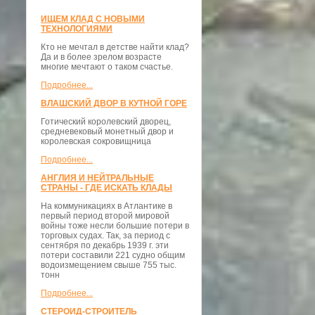
ИЩЕМ КЛАД С НОВЫМИ
ТЕХНОЛОГИЯМИ
Кто не мечтал в детстве найти клад?
Да и в более зрелом возрасте
многие мечтают о таком счастье.
Подробнее...
ВЛАШСКИЙ ДВОР В КУТНОЙ ГОРЕ
Готический королевский дворец,
средневековый монетный двор и
королевская сокровищница
Подробнее...
АНГЛИЯ И НЕЙТРАЛЬНЫЕ
СТРАНЫ - ГДЕ ИСКАТЬ КЛАДЫ
На коммуникациях в Атлантике в
первый период второй мировой
войны тоже несли большие потери в
торговых судах. Так, за период с
сентября по декабрь 1939 г. эти
потери составили 221 судно общим
водоизмещением свыше 755 тыс.
тонн
Подробнее...
СТЕРОИД-СТРОИТЕЛЬ