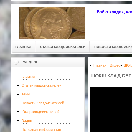
Всё о кладах, к
ГЛАВНАЯ
СТАТЬИ КЛАДОИСКАТЕЛЕЙ
НОВОСТИ КЛАДОИСК
РАЗДЕЛЫ
Главная
Видео
ШОК!
ШОК!!! КЛАД СЕ
Главная
Статьи кладоискателей
Темы
Новости Кладоискателей
Юмор кладоискателей
Видео
Полезная информация