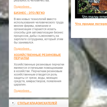
реальность человечества.
Подробнее...
БИЗНЕС - ЭТО ЛЕГКО
В век новых технологий вместо
использования человеческого труда
Что предки потер
многие фирмы, компании и
организации стараются искать
способы для автоматизации бизнес
процессов, дабы съэкономить на
зарплате сотрудника, который этим
бы занимался.
Подробнее...
ХОЗЯЙСТВЕННЫЕ РЕЗИНОВЫЕ
ПЕРЧАТКИ
Хозяйственные резиновые перчатки
являются отличными помощниками
в хозяйстве. Перчаткам резиновым
хозяйственным отводится роль
защиты от грязи, воды, моющих
средств, химрастворов, появления
царапин.
Подробнее...
СТАТЬИ КЛАДОИСКАТЕЛЕЙ