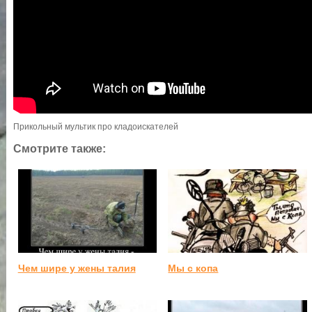
Прикольный мультик про кладоискателей
Смотрите также:
Чем шире у жены талия
Мы с копа