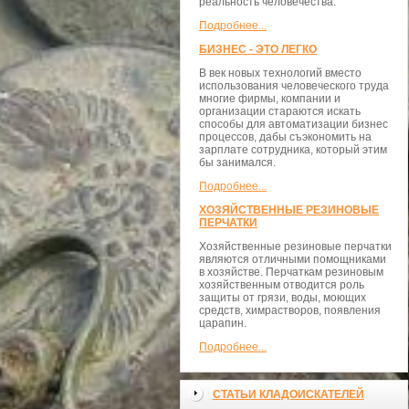
реальность человечества.
Подробнее...
БИЗНЕС - ЭТО ЛЕГКО
В век новых технологий вместо
использования человеческого труда
многие фирмы, компании и
организации стараются искать
способы для автоматизации бизнес
процессов, дабы съэкономить на
зарплате сотрудника, который этим
бы занимался.
Подробнее...
ХОЗЯЙСТВЕННЫЕ РЕЗИНОВЫЕ
ПЕРЧАТКИ
Хозяйственные резиновые перчатки
являются отличными помощниками
в хозяйстве. Перчаткам резиновым
хозяйственным отводится роль
защиты от грязи, воды, моющих
средств, химрастворов, появления
царапин.
Подробнее...
СТАТЬИ КЛАДОИСКАТЕЛЕЙ