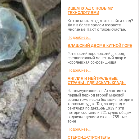
ИЩЕМ КЛАД С НОВЫМИ
ТЕХНОЛОГИЯМИ
Кто не мечтал в детстве найти клад?
Да и в более зрелом возрасте
многие мечтают о таком счастье.
Подробнее...
ВЛАШСКИЙ ДВОР В КУТНОЙ ГОРЕ
Готический королевский дворец,
средневековый монетный двор и
королевская сокровищница
Подробнее...
АНГЛИЯ И НЕЙТРАЛЬНЫЕ
СТРАНЫ - ГДЕ ИСКАТЬ КЛАДЫ
На коммуникациях в Атлантике в
первый период второй мировой
войны тоже несли большие потери в
торговых судах. Так, за период с
сентября по декабрь 1939 г. эти
потери составили 221 судно общим
водоизмещением свыше 755 тыс.
тонн
Подробнее...
СТЕРОИД-СТРОИТЕЛЬ