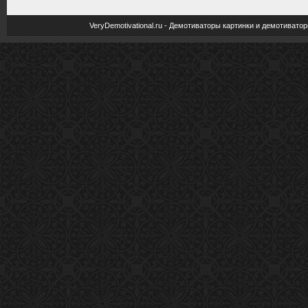
VeryDemotivational.ru - Демотиваторы картинки и демотива