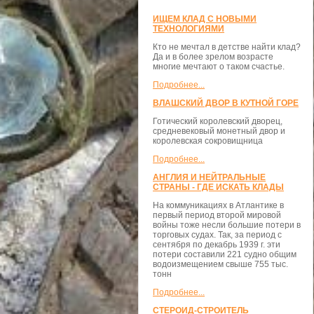
ИЩЕМ КЛАД С НОВЫМИ
ТЕХНОЛОГИЯМИ
Кто не мечтал в детстве найти клад?
Да и в более зрелом возрасте
многие мечтают о таком счастье.
Подробнее...
ВЛАШСКИЙ ДВОР В КУТНОЙ ГОРЕ
Готический королевский дворец,
средневековый монетный двор и
королевская сокровищница
Подробнее...
АНГЛИЯ И НЕЙТРАЛЬНЫЕ
СТРАНЫ - ГДЕ ИСКАТЬ КЛАДЫ
На коммуникациях в Атлантике в
первый период второй мировой
войны тоже несли большие потери в
торговых судах. Так, за период с
сентября по декабрь 1939 г. эти
потери составили 221 судно общим
водоизмещением свыше 755 тыс.
тонн
Подробнее...
СТЕРОИД-СТРОИТЕЛЬ