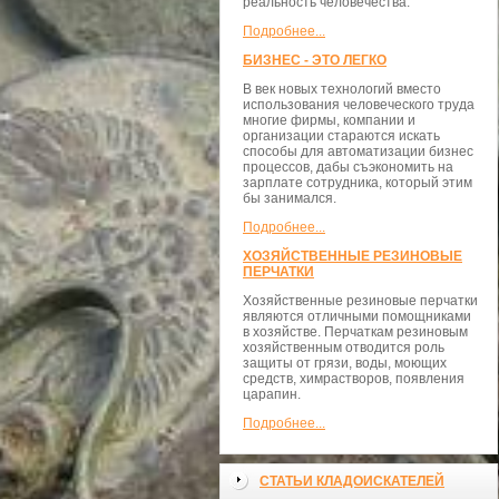
реальность человечества.
Подробнее...
БИЗНЕС - ЭТО ЛЕГКО
В век новых технологий вместо
использования человеческого труда
многие фирмы, компании и
организации стараются искать
способы для автоматизации бизнес
процессов, дабы съэкономить на
зарплате сотрудника, который этим
бы занимался.
Подробнее...
ХОЗЯЙСТВЕННЫЕ РЕЗИНОВЫЕ
ПЕРЧАТКИ
Хозяйственные резиновые перчатки
являются отличными помощниками
в хозяйстве. Перчаткам резиновым
хозяйственным отводится роль
защиты от грязи, воды, моющих
средств, химрастворов, появления
царапин.
Подробнее...
СТАТЬИ КЛАДОИСКАТЕЛЕЙ