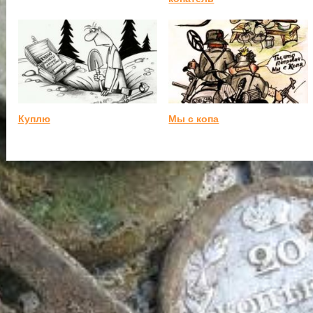
Куплю
Мы с копа