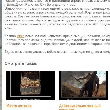
живым общением с крупье и настоящей игрой. Играть с живым 
- Блек Джек, Рулетка, Сик бо и другие игры.
Видео казино позволит вам ощутить реальность происходящего,
общение с крупье, играть с настоящей рулеткой. Карты вам раз
сукном. Крупье также будет настоящим, так как программа, зам
реальных игроков. Играть вы будете с другими игроками, которые
ними вы тоже сможете общаться с посредством чата. Что прид
игры.
Казино
Арго
поможет вам испытать яркие эмоции, позитив, комф
настоящего времени, видите настоящих людей, испытываете н
наблюдать за раздачей карт, броском и движениями шарика, об
Здесь вы можете делать любые ставки не выходя из дома и пол
Смотрите также:
Мечта детства
Действительно чорный
копатель