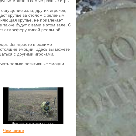
крупье можно в самые разные игры
 ощущение зала, других игроков,
даст крупье за столом с зеленым
еняющая крупье, не привлекает
 также будут с вами в этом зале. С
аст атмосферу живой реальной
орт. Вы играете в режиме
астоящие эмоции. Здесь вы можете
щаться с другими игроками.
учать только позитивные эмоции.
Чем шире