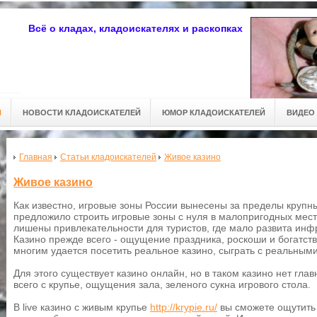
Всё о кладах, кладоискателях и раскопках
Й
НОВОСТИ КЛАДОИСКАТЕЛЕЙ
ЮМОР КЛАДОИСКАТЕЛЕЙ
ВИДЕО
Главная
Статьи кладоискателей
Живое казино
Живое казино
Как известно, игровые зоны России вынесены за пределы крупн
предложило строить игровые зоны с нуля в малопригодных мест
лишены привлекательности для туристов, где мало развита инф
Казино прежде всего - ощущение праздника, роскоши и богатств
многим удается посетить реальное казино, сыграть с реальным
Для этого существует казино онлайн, но в таком казино нет гл
всего с крупье, ощущения зала, зеленого сукна игрового стола.
В live казино с живым крупье
http://krypie.ru/
вы сможете ощутить 