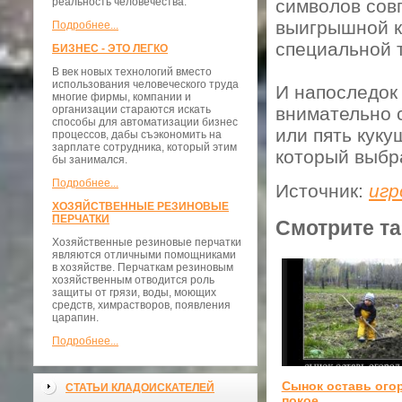
реальность человечества.
символов совп
выигрышной к
Подробнее...
специальной 
БИЗНЕС - ЭТО ЛЕГКО
В век новых технологий вместо
использования человеческого труда
И напоследок 
многие фирмы, компании и
организации стараются искать
внимательно с
способы для автоматизации бизнес
или пять куку
процессов, дабы съэкономить на
зарплате сотрудника, который этим
который выбра
бы занимался.
Подробнее...
Источник:
игр
ХОЗЯЙСТВЕННЫЕ РЕЗИНОВЫЕ
ПЕРЧАТКИ
Смотрите та
Хозяйственные резиновые перчатки
являются отличными помощниками
в хозяйстве. Перчаткам резиновым
хозяйственным отводится роль
защиты от грязи, воды, моющих
средств, химрастворов, появления
царапин.
Подробнее...
Сынок оставь ого
СТАТЬИ КЛАДОИСКАТЕЛЕЙ
покое