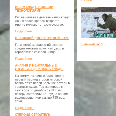
ИЩЕМ КЛАД С НОВЫМИ
ТЕХНОЛОГИЯМИ
Кто не мечтал в детстве найти клад?
Да и в более зрелом возрасте
многие мечтают о таком счастье.
Подробнее...
ВЛАШСКИЙ ДВОР В КУТНОЙ ГОРЕ
Зимний коп
Готический королевский дворец,
средневековый монетный двор и
королевская сокровищница
Подробнее...
АНГЛИЯ И НЕЙТРАЛЬНЫЕ
СТРАНЫ - ГДЕ ИСКАТЬ КЛАДЫ
На коммуникациях в Атлантике в
первый период второй мировой
войны тоже несли большие потери в
торговых судах. Так, за период с
сентября по декабрь 1939 г. эти
потери составили 221 судно общим
водоизмещением свыше 755 тыс.
тонн
Подробнее...
СТЕРОИД-СТРОИТЕЛЬ