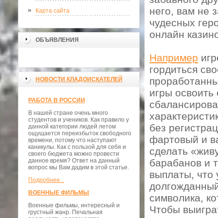
него, вам не
Карта сайта
чудесных геро
онлайн казино
ОБЪЯВЛЕНИЯ
Например
игр
гордиться сво
проработанны
НОВОСТИ КЛАДОИСКАТЕЛЕЙ
игры освоить 
РАБОТА В РОССИИ
сбалансирова
В нашей стране очень много
характеристи
студентов и учеников. Как правило у
без регистрац
данной категории людей летом
ощущается переизбыток свободного
фартовый и в
времени, потому что наступают
каникулы. Как с пользой для себя и
сделать «жив
своего бюджета можно провести
данное время? Ответ на данный
барабанов и 
вопрос мы Вам дадим в этой статье.
выплаты, что 
Подробнее...
долгожданный
ВОЕННЫЕ ФИЛЬМЫ
символика, ко
Военные фильмы, интересный и
Чтобы выигра
грустный жанр. Печальная