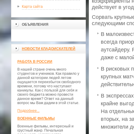
коэффициенты на
действует в угод
Карта сайта
Сорвать крупны
следующими спо
ОБЪЯВЛЕНИЯ
В малоизвест
всегда прио
НОВОСТИ КЛАДОИСКАТЕЛЕЙ
аутсайдеру.
даже с малой
РАБОТА В РОССИИ
В рисковых п
В нашей стране очень много
студентов и учеников. Как правило у
крупных матч
данной категории людей летом
ощущается переизбыток свободного
действительн
времени, потому что наступают
каникулы. Как с пользой для себя и
своего бюджета можно провести
В экспрессах
данное время? Ответ на данный
крайне выгод
вопрос мы Вам дадим в этой статье.
На отдельные
Подробнее...
вторых, на 
ВОЕННЫЕ ФИЛЬМЫ
множители д
Военные фильмы, интересный и
грустный жанр. Печальная