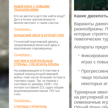
ИЩЕМ КЛАД С НОВЫМИ
ТЕХНОЛОГИЯМИ
Какие джекпоты
Кто не мечтал в детстве найти клад?
Да и в более зрелом возрасте
многие мечтают о таком счастье.
Варианты джекпо
разнообразны. 
Подробнее...
которые строятс
ВЛАШСКИЙ ДВОР В КУТНОЙ ГОРЕ
тематических ту
Готический королевский дворец,
средневековый монетный двор и
Аппараты предп
королевская сокровищница
Подробнее...
Фиксированн
АНГЛИЯ И НЕЙТРАЛЬНЫЕ
играх с повы
СТРАНЫ - ГДЕ ИСКАТЬ КЛАДЫ
Прогрессивны
На коммуникациях в Атлантике в
первый период второй мировой
чаще пользов
войны тоже несли большие потери в
торговых судах. Так, за период с
некоторых и
сентября по декабрь 1939 г. эти
потери составили 221 судно общим
водоизмещением свыше 755 тыс.
Турнирные ивент
тонн
на регулярной о
Подробнее...
семизначные игр
Общий фонд обы
СТЕРОИД-СТРОИТЕЛЬ