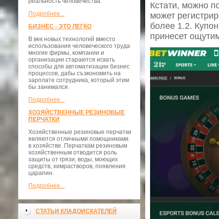
реальность человечества.
Кстати, можно п
Подробнее...
может регистрир
более 1.2. Купо
БИЗНЕС - ЭТО ЛЕГКО
принесет ощутим
В век новых технологий вместо
использования человеческого труда
многие фирмы, компании и
организации стараются искать
способы для автоматизации бизнес
процессов, дабы съэкономить на
зарплате сотрудника, который этим
бы занимался.
Подробнее...
ХОЗЯЙСТВЕННЫЕ РЕЗИНОВЫЕ
ПЕРЧАТКИ
Хозяйственные резиновые перчатки
являются отличными помощниками
в хозяйстве. Перчаткам резиновым
хозяйственным отводится роль
защиты от грязи, воды, моющих
средств, химрастворов, появления
царапин.
Подробнее...
СТАТЬИ КЛАДОИСКАТЕЛЕЙ