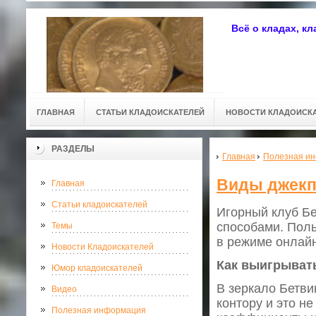
Всё о кладах, к
ГЛАВНАЯ
СТАТЬИ КЛАДОИСКАТЕЛЕЙ
НОВОСТИ КЛАДОИСК
РАЗДЕЛЫ
Главная
Полезная и
Виды джекп
Главная
Статьи кладоискателей
Игорный клуб Бе
способами. Поль
Темы
в режиме онлай
Новости Кладоискателей
Как выигрывать
Юмор кладоискателей
В зеркало Бетви
Видео
контору и это н
Полезная информация