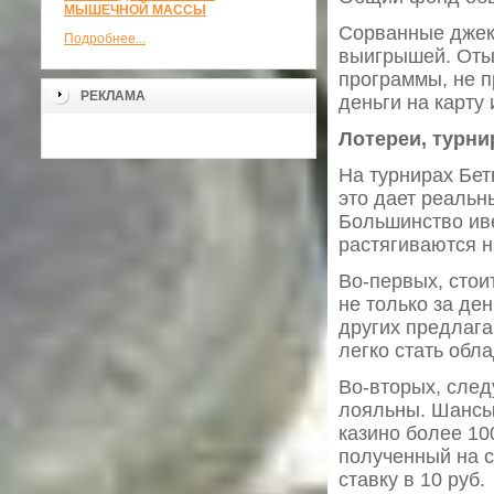
МЫШЕЧНОЙ МАССЫ
Сорванные джек
Подробнее...
выигрышей. Отыг
программы, не п
РЕКЛАМА
деньги на карту
Лотереи, турни
На турнирах Бет
это дает реальн
Большинство иве
растягиваются н
Во-первых, стои
не только за де
других предлаг
легко стать обл
Во-вторых, след
лояльны. Шансы б
казино более 10
полученный на 
ставку в 10 руб.