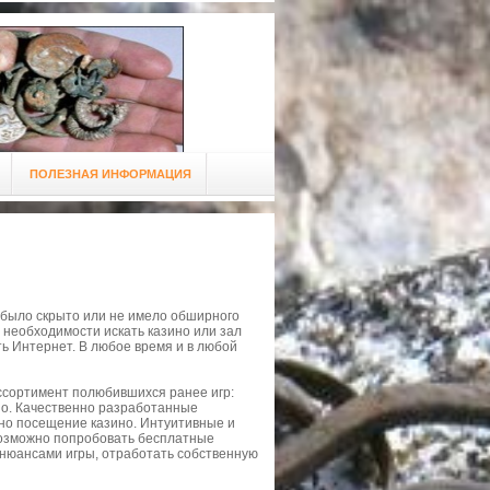
ПОЛЕЗНАЯ ИНФОРМАЦИЯ
 было скрыто или не имело обширного
т необходимости искать казино или зал
ть Интернет. В любое время и в любой
ссортимент полюбившихся ранее игр:
сно. Качественно разработанные
ьно посещение казино. Интуитивные и
возможно попробовать бесплатные
 нюансами игры, отработать собственную