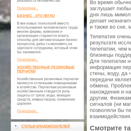
реальность человечества.
Во время обычно
заглушает любые
Подробнее...
дня лишь мимоле
БИЗНЕС - ЭТО ЛЕГКО
делает незначит
В век новых технологий вместо
и также во сне,
использования человеческого труда
многие фирмы, компании и
организации стараются искать
Телепатия очень
способы для автоматизации бизнес
результате иссл
процессов, дабы съэкономить на
зарплате сотрудника, который этим
телепатии, чем 
бы занимался.
близнецы поддер
Подробнее...
Для телепатии н
информация пере
ХОЗЯЙСТВЕННЫЕ РЕЗИНОВЫЕ
ПЕРЧАТКИ
стены, воду, да
передачи являет
Хозяйственные резиновые перчатки
являются отличными помощниками
обмена. Пробле
в хозяйстве. Перчаткам резиновым
нахождения и н
хозяйственным отводится роль
защиты от грязи, воды, моющих
другим. Физикам
средств, химрастворов, появления
сигналов (ни ма
царапин.
позволяли бы п
Подробнее...
взаимодействия
Смотрите та
СТАТЬИ КЛАДОИСКАТЕЛЕЙ