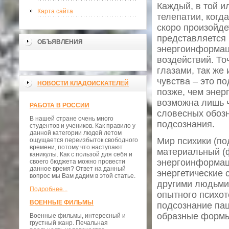
Каждый, в той и
Карта сайта
телепатии, когд
скоро произойде
представляется 
ОБЪЯВЛЕНИЯ
энергоинформац
воздействий. То
глазами, так же
чувства – это п
НОВОСТИ КЛАДОИСКАТЕЛЕЙ
позже, чем энер
возможна лишь ч
РАБОТА В РОССИИ
словесных обоз
В нашей стране очень много
подсознания.
студентов и учеников. Как правило у
данной категории людей летом
Мир психики (по
ощущается переизбыток свободного
времени, потому что наступают
материальный (ф
каникулы. Как с пользой для себя и
энергоинформац
своего бюджета можно провести
данное время? Ответ на данный
энергетические 
вопрос мы Вам дадим в этой статье.
другими людьми 
Подробнее...
опытного психот
ВОЕННЫЕ ФИЛЬМЫ
подсознание пац
образные формы
Военные фильмы, интересный и
грустный жанр. Печальная