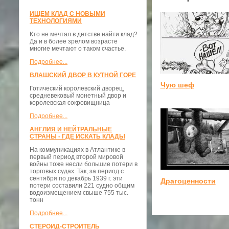
ИЩЕМ КЛАД С НОВЫМИ
ТЕХНОЛОГИЯМИ
Кто не мечтал в детстве найти клад?
Да и в более зрелом возрасте
многие мечтают о таком счастье.
Подробнее...
ВЛАШСКИЙ ДВОР В КУТНОЙ ГОРЕ
Чую шеф
Готический королевский дворец,
средневековый монетный двор и
королевская сокровищница
Подробнее...
АНГЛИЯ И НЕЙТРАЛЬНЫЕ
СТРАНЫ - ГДЕ ИСКАТЬ КЛАДЫ
На коммуникациях в Атлантике в
первый период второй мировой
войны тоже несли большие потери в
торговых судах. Так, за период с
сентября по декабрь 1939 г. эти
Драгоценности
потери составили 221 судно общим
водоизмещением свыше 755 тыс.
тонн
Подробнее...
СТЕРОИД-СТРОИТЕЛЬ