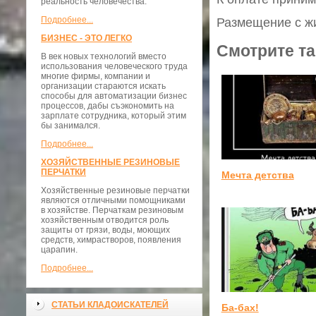
реальность человечества.
Подробнее...
Размещение с жи
БИЗНЕС - ЭТО ЛЕГКО
Смотрите та
В век новых технологий вместо
использования человеческого труда
многие фирмы, компании и
организации стараются искать
способы для автоматизации бизнес
процессов, дабы съэкономить на
зарплате сотрудника, который этим
бы занимался.
Подробнее...
ХОЗЯЙСТВЕННЫЕ РЕЗИНОВЫЕ
ПЕРЧАТКИ
Мечта детства
Хозяйственные резиновые перчатки
являются отличными помощниками
в хозяйстве. Перчаткам резиновым
хозяйственным отводится роль
защиты от грязи, воды, моющих
средств, химрастворов, появления
царапин.
Подробнее...
СТАТЬИ КЛАДОИСКАТЕЛЕЙ
Ба-бах!