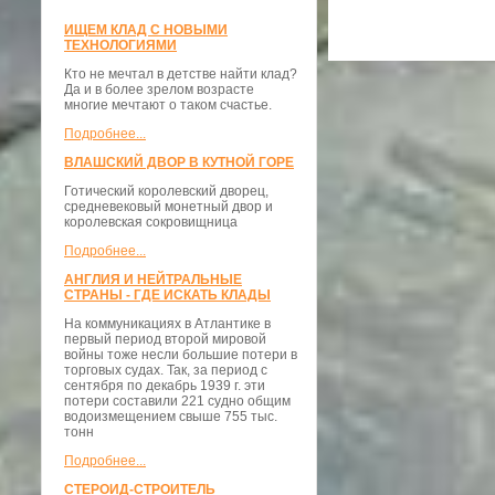
ИЩЕМ КЛАД С НОВЫМИ
ТЕХНОЛОГИЯМИ
Кто не мечтал в детстве найти клад?
Да и в более зрелом возрасте
многие мечтают о таком счастье.
Подробнее...
ВЛАШСКИЙ ДВОР В КУТНОЙ ГОРЕ
Готический королевский дворец,
средневековый монетный двор и
королевская сокровищница
Подробнее...
АНГЛИЯ И НЕЙТРАЛЬНЫЕ
СТРАНЫ - ГДЕ ИСКАТЬ КЛАДЫ
На коммуникациях в Атлантике в
первый период второй мировой
войны тоже несли большие потери в
торговых судах. Так, за период с
сентября по декабрь 1939 г. эти
потери составили 221 судно общим
водоизмещением свыше 755 тыс.
тонн
Подробнее...
СТЕРОИД-СТРОИТЕЛЬ