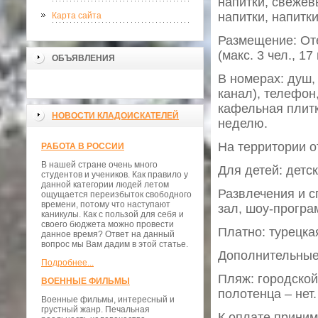
напитки, свежев
напитки, напитки
Карта сайта
Размещение: Оте
(макс. 3 чел., 17 
ОБЪЯВЛЕНИЯ
В номерах: душ,
канал), телефон,
кафельная плитк
НОВОСТИ КЛАДОИСКАТЕЛЕЙ
неделю.
На территории о
РАБОТА В РОССИИ
В нашей стране очень много
Для детей: детс
студентов и учеников. Как правило у
данной категории людей летом
Развлечения и с
ощущается переизбыток свободного
времени, потому что наступают
зал, шоу-програ
каникулы. Как с пользой для себя и
своего бюджета можно провести
Платно: турецка
данное время? Ответ на данный
вопрос мы Вам дадим в этой статье.
Дополнительные 
Подробнее...
Пляж: городской
ВОЕННЫЕ ФИЛЬМЫ
полотенца – нет.
Военные фильмы, интересный и
грустный жанр. Печальная
К оплате приним