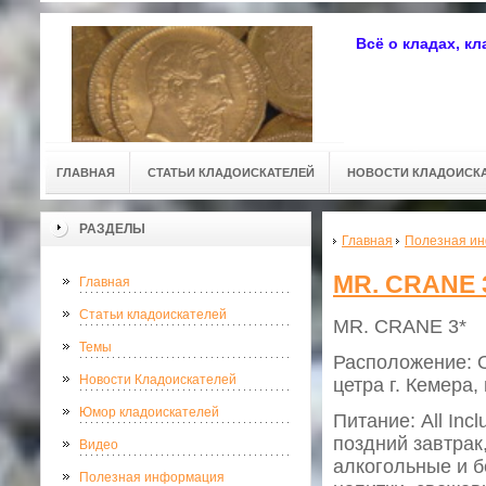
Всё о кладах, к
ГЛАВНАЯ
СТАТЬИ КЛАДОИСКАТЕЛЕЙ
НОВОСТИ КЛАДОИСК
РАЗДЕЛЫ
Главная
Полезная и
MR. CRANE 
Главная
Статьи кладоискателей
MR. CRANE 3*
Темы
Расположение: О
Новости Кладоискателей
цетра г. Кемера,
Юмор кладоискателей
Питание: All Incl
поздний завтрак
Видео
алкогольные и б
Полезная информация