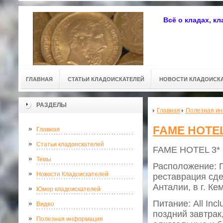
Всё о кладах, к
ГЛАВНАЯ
СТАТЬИ КЛАДОИСКАТЕЛЕЙ
НОВОСТИ КЛАДОИСК
РАЗДЕЛЫ
Главная
Полезная и
FAME HOTEL
Главная
Статьи кладоискателей
FAME HOTEL 3*
Темы
Расположение: П
Новости Кладоискателей
реставрация сдел
Анталии, в г. Ке
Юмор кладоискателей
Питание: All Incl
Видео
поздний завтрак
Полезная информация