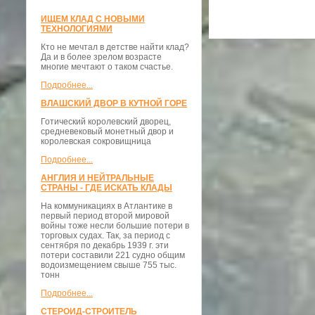
ИЩЕМ КЛАД С НОВЫМИ
ТЕХНОЛОГИЯМИ
Кто не мечтал в детстве найти клад?
Да и в более зрелом возрасте
многие мечтают о таком счастье.
Подробнее...
ВЛАШСКИЙ ДВОР В КУТНОЙ ГОРЕ
Готический королевский дворец,
средневековый монетный двор и
королевская сокровищница
Подробнее...
АНГЛИЯ И НЕЙТРАЛЬНЫЕ
СТРАНЫ - ГДЕ ИСКАТЬ КЛАДЫ
На коммуникациях в Атлантике в
первый период второй мировой
войны тоже несли большие потери в
торговых судах. Так, за период с
сентября по декабрь 1939 г. эти
потери составили 221 судно общим
водоизмещением свыше 755 тыс.
тонн
Подробнее...
СТЕРОИД-СТРОИТЕЛЬ