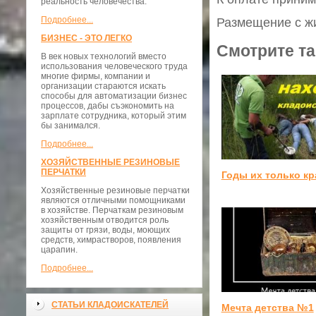
реальность человечества.
Подробнее...
Размещение с жи
БИЗНЕС - ЭТО ЛЕГКО
Смотрите та
В век новых технологий вместо
использования человеческого труда
многие фирмы, компании и
организации стараются искать
способы для автоматизации бизнес
процессов, дабы съэкономить на
зарплате сотрудника, который этим
бы занимался.
Подробнее...
ХОЗЯЙСТВЕННЫЕ РЕЗИНОВЫЕ
ПЕРЧАТКИ
Годы их только кр
Хозяйственные резиновые перчатки
являются отличными помощниками
в хозяйстве. Перчаткам резиновым
хозяйственным отводится роль
защиты от грязи, воды, моющих
средств, химрастворов, появления
царапин.
Подробнее...
СТАТЬИ КЛАДОИСКАТЕЛЕЙ
Мечта детства №1