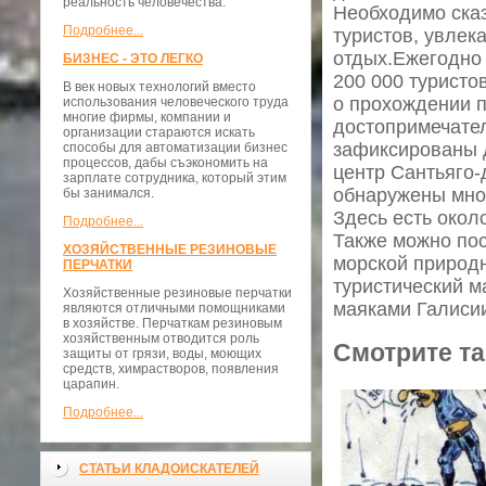
реальность человечества.
Необходимо сказа
Подробнее...
туристов, увлек
отдых.Ежегодно 
БИЗНЕС - ЭТО ЛЕГКО
200 000 туристо
В век новых технологий вместо
о прохождении п
использования человеческого труда
многие фирмы, компании и
достопримечате
организации стараются искать
зафиксированы д
способы для автоматизации бизнес
процессов, дабы съэкономить на
центр Сантьяго-
зарплате сотрудника, который этим
обнаружены мног
бы занимался.
Здесь есть окол
Подробнее...
Также можно пос
ХОЗЯЙСТВЕННЫЕ РЕЗИНОВЫЕ
морской природ
ПЕРЧАТКИ
туристический м
Хозяйственные резиновые перчатки
маяками Галиси
являются отличными помощниками
в хозяйстве. Перчаткам резиновым
хозяйственным отводится роль
Смотрите та
защиты от грязи, воды, моющих
средств, химрастворов, появления
царапин.
Подробнее...
СТАТЬИ КЛАДОИСКАТЕЛЕЙ