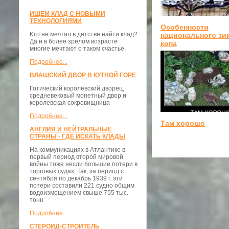
ИЩЕМ КЛАД С НОВЫМИ
ТЕХНОЛОГИЯМИ
Особенности
Кто не мечтал в детстве найти клад?
национального зи
Да и в более зрелом возрасте
копа
многие мечтают о таком счастье.
Подробнее...
ВЛАШСКИЙ ДВОР В КУТНОЙ ГОРЕ
Готический королевский дворец,
средневековый монетный двор и
королевская сокровищница
Подробнее...
Там хорошо
АНГЛИЯ И НЕЙТРАЛЬНЫЕ
СТРАНЫ - ГДЕ ИСКАТЬ КЛАДЫ
На коммуникациях в Атлантике в
первый период второй мировой
войны тоже несли большие потери в
торговых судах. Так, за период с
сентября по декабрь 1939 г. эти
потери составили 221 судно общим
водоизмещением свыше 755 тыс.
тонн
Подробнее...
СТЕРОИД-СТРОИТЕЛЬ