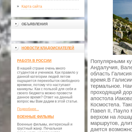
Карта сайта
ОБЪЯВЛЕНИЯ
НОВОСТИ КЛАДОИСКАТЕЛЕЙ
Популярными кур
РАБОТА В РОССИИ
Андалучия, Вале
В нашей стране очень много
студентов и учеников. Как правило у
область Галисия
данной категории людей летом
время.В Галисии
ощущается переизбыток свободного
времени, потому что наступают
термальное. Наи
каникулы. Как с пользой для себя и
проходящий дор
своего бюджета можно провести
данное время? Ответ на данный
апостола Иакова
вопрос мы Вам дадим в этой статье.
Космостела. Так
Подробнее...
Павел II, Пауло
верхом на лошад
ВОЕННЫЕ ФИЛЬМЫ
маршрутов, длит
Военные фильмы, интересный и
грустный жанр. Печальная
дается возможно