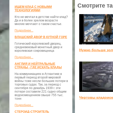
Смотрите та
ИЩЕМ КЛАД С НОВЫМИ
ТЕХНОЛОГИЯМИ
Кто не мечтал в детстве найти клад?
Да и в более зрелом возрасте
многие мечтают о таком счастье.
Подробнее...
ВЛАШСКИЙ ДВОР В КУТНОЙ ГОРЕ
Готический королевский дворец,
средневековый монетный двор и
Нужно больше зол
королевская сокровищница
Подробнее...
АНГЛИЯ И НЕЙТРАЛЬНЫЕ
СТРАНЫ - ГДЕ ИСКАТЬ КЛАДЫ
На коммуникациях в Атлантике в
первый период второй мировой
войны тоже несли большие потери в
торговых судах. Так, за период с
сентября по декабрь 1939 г. эти
потери составили 221 судно общим
водоизмещением свыше 755 тыс.
Чертовы кладоиск
тонн
Подробнее...
СТЕРОИД-СТРОИТЕЛЬ