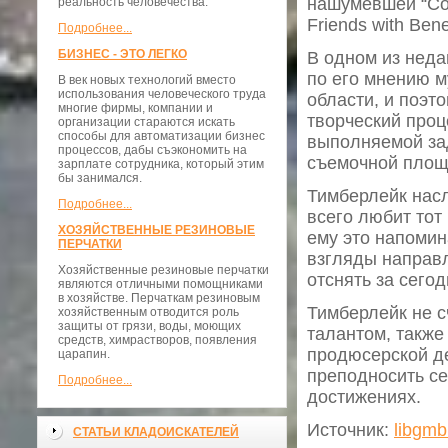
нашумевшей “Соц
реальность человечества.
Friends with Ben
Подробнее...
БИЗНЕС - ЭТО ЛЕГКО
В одном из неда
по его мнению м
В век новых технологий вместо
использования человеческого труда
области, и поэто
многие фирмы, компании и
творческий проц
организации стараются искать
способы для автоматизации бизнес
выполняемой зад
процессов, дабы съэкономить на
съемочной площ
зарплате сотрудника, который этим
бы занимался.
Тимберлейк насл
Подробнее...
всего любит тот
ХОЗЯЙСТВЕННЫЕ РЕЗИНОВЫЕ
ему это напомин
ПЕРЧАТКИ
взгляды направл
Хозяйственные резиновые перчатки
отснять за сего
являются отличными помощниками
в хозяйстве. Перчаткам резиновым
Тимберлейк не с
хозяйственным отводится роль
защиты от грязи, воды, моющих
талантом, также
средств, химрастворов, появления
продюсерской де
царапин.
преподносить се
Подробнее...
достижениях.
Источник:
libgmb
СТАТЬИ КЛАДОИСКАТЕЛЕЙ