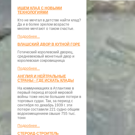
ИЩЕМ КЛАД С НОВЫМИ
ТЕХНОЛОГИЯМИ
Кто не мечтал в детстве найти клад?
Да и в более зрелом возрасте
многие мечтают о таком счастье.
Подробнее...
ВЛАШСКИЙ ДВОР В КУТНОЙ ГОРЕ
Готический королевский дворец,
средневековый монетный двор и
королевская сокровищница
Подробнее...
АНГЛИЯ И НЕЙТРАЛЬНЫЕ
СТРАНЫ - ГДЕ ИСКАТЬ КЛАДЫ
На коммуникациях в Атлантике в
первый период второй мировой
войны тоже несли большие потери в
торговых судах. Так, за период с
сентября по декабрь 1939 г. эти
потери составили 221 судно общим
водоизмещением свыше 755 тыс.
тонн
Подробнее...
СТЕРОИД-СТРОИТЕЛЬ