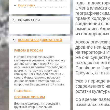
годы, в доистор
Карта сайта
Смена климата о
географическим,
правил холодный
ОБЪЯВЛЕНИЯ
соединении с по
омывались Адри
из плодородных 
НОВОСТИ КЛАДОИСКАТЕЛЕЙ
Археологические
древние неандер
РАБОТА В РОССИИ
на территории И
же они существу
В нашей стране очень много
студентов и учеников. Как правило у
находок нашли в
данной категории людей летом
Сан Феличе Чирч
ощущается переизбыток свободного
времени, потому что наступают
Бреуиль, а так 
каникулы. Как с пользой для себя и
своего бюджета можно провести
Уже в периоде в
данное время? Ответ на данный
вопрос мы Вам дадим в этой статье.
современного че
остатки культуры
Подробнее...
ВОЕННЫЕ ФИЛЬМЫ
Со времен палео
Военные фильмы, интересный и
изменился клима
грустный жанр. Печальная