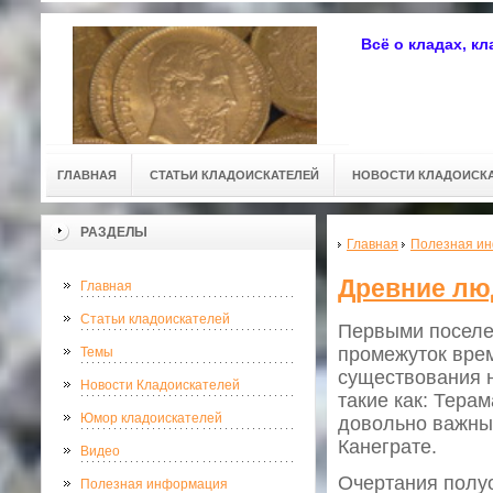
Всё о кладах, к
ГЛАВНАЯ
СТАТЬИ КЛАДОИСКАТЕЛЕЙ
НОВОСТИ КЛАДОИСК
РАЗДЕЛЫ
Главная
Полезная и
Древние лю
Главная
Статьи кладоискателей
Первыми поселе
промежуток вре
Темы
существования 
Новости Кладоискателей
такие как: Тера
Юмор кладоискателей
довольно важные
Канеграте.
Видео
Очертания полуо
Полезная информация