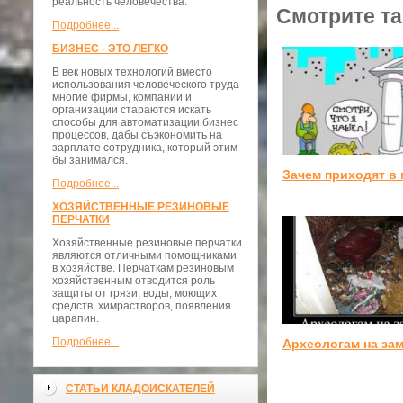
реальность человечества.
Смотрите та
Подробнее...
БИЗНЕС - ЭТО ЛЕГКО
В век новых технологий вместо
использования человеческого труда
многие фирмы, компании и
организации стараются искать
способы для автоматизации бизнес
процессов, дабы съэкономить на
зарплате сотрудника, который этим
бы занимался.
Зачем приходят в 
Подробнее...
ХОЗЯЙСТВЕННЫЕ РЕЗИНОВЫЕ
ПЕРЧАТКИ
Хозяйственные резиновые перчатки
являются отличными помощниками
в хозяйстве. Перчаткам резиновым
хозяйственным отводится роль
защиты от грязи, воды, моющих
средств, химрастворов, появления
царапин.
Подробнее...
Археологам на зам
СТАТЬИ КЛАДОИСКАТЕЛЕЙ