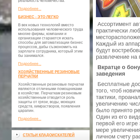
реальность человечества.
Подробнее...
БИЗНЕС - ЭТО ЛЕГКО
Ассортимент авт
В век новых технологий вместо
использования человеческого труда
практически люб
многие фирмы, компании и
месторасположен
организации стараются искать
способы для автоматизации бизнес
Каждый из аппар
процессов, дабы съэкономить на
будут востребов
зарплате сотрудника, который этим
бы занимался.
развлечение на 
Подробнее...
Вкратце о бону
ХОЗЯЙСТВЕННЫЕ РЕЗИНОВЫЕ
заведения
ПЕРЧАТКИ
Бесплатные дос
Хозяйственные резиновые перчатки
являются отличными помощниками
того, чтоб нови
в хозяйстве. Перчаткам резиновым
тактики, проанал
хозяйственным отводится роль
защиты от грязи, воды, моющих
увеличению числ
средств, химрастворов, появления
было принято ре
царапин.
Один из его вид
Подробнее...
первой его игре
мере увеличения
СТАТЬИ КЛАДОИСКАТЕЛЕЙ
личном счету ра