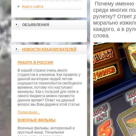
Почему именно 
Карта сайта
среди многих по
рулетку? Ответ 
морально изжили
ОБЪЯВЛЕНИЯ
каждого, а в ру
слова.
НОВОСТИ КЛАДОИСКАТЕЛЕЙ
РАБОТА В РОССИИ
В нашей стране очень много
студентов и учеников. Как правило у
данной категории людей летом
ощущается переизбыток свободного
времени, потому что наступают
каникулы. Как с пользой для себя и
своего бюджета можно провести
данное время? Ответ на данный
вопрос мы Вам дадим в этой статье.
Подробнее...
ВОЕННЫЕ ФИЛЬМЫ
Военные фильмы, интересный и
грустный жанр. Печальная