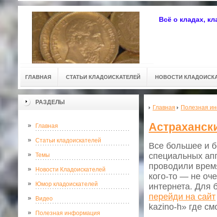
Всё о кладах, к
ГЛАВНАЯ
СТАТЬИ КЛАДОИСКАТЕЛЕЙ
НОВОСТИ КЛАДОИСК
РАЗДЕЛЫ
Главная
Полезная и
Астрахански
Главная
Статьи кладоискателей
Все большее и 
специальных апп
Темы
проводили время
Новости Кладоискателей
кого-то — не оч
Юмор кладоискателей
интернета. Для 
перейди на сайт
Видео
kazino
-h» где с
Полезная информация