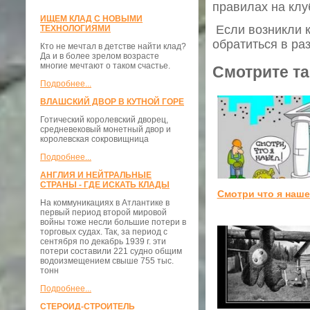
правилах на клу
ИЩЕМ КЛАД С НОВЫМИ
Если возникли к
ТЕХНОЛОГИЯМИ
обратиться в ра
Кто не мечтал в детстве найти клад?
Да и в более зрелом возрасте
многие мечтают о таком счастье.
Смотрите та
Подробнее...
ВЛАШСКИЙ ДВОР В КУТНОЙ ГОРЕ
Готический королевский дворец,
средневековый монетный двор и
королевская сокровищница
Подробнее...
АНГЛИЯ И НЕЙТРАЛЬНЫЕ
СТРАНЫ - ГДЕ ИСКАТЬ КЛАДЫ
Смотри что я наш
На коммуникациях в Атлантике в
первый период второй мировой
войны тоже несли большие потери в
торговых судах. Так, за период с
сентября по декабрь 1939 г. эти
потери составили 221 судно общим
водоизмещением свыше 755 тыс.
тонн
Подробнее...
СТЕРОИД-СТРОИТЕЛЬ